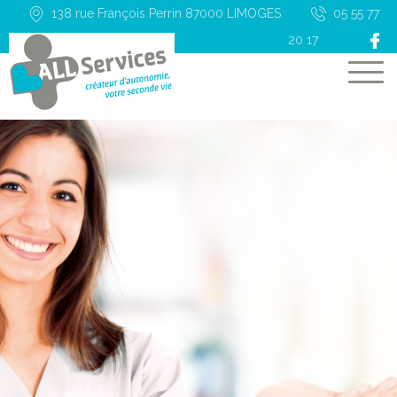
138 rue François Perrin 87000
LIMOGES
05 55 77
20 17
Accueil
Présentation
Nos services
Aides financières
Recrutement
Contact